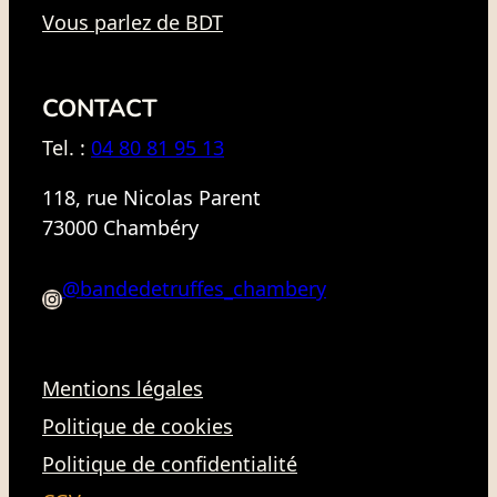
Vous parlez de BDT
CONTACT
Tel. :
04 80 81 95 13
118, rue Nicolas Parent
73000 Chambéry
@bandedetruffes_chambery
I
n
s
Mentions légales
t
a
Politique de cookies
g
Politique de confidentialité
r