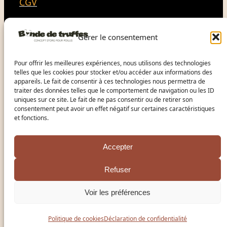
a
CGV
m
HORAIRES D’OUVERTURE
Gérer le consentement
Du mardi au vendredi
9h30 à 12h30 et de 15h à 18h
Pour offrir les meilleures expériences, nous utilisons des technologies
telles que les cookies pour stocker et/ou accéder aux informations des
appareils. Le fait de consentir à ces technologies nous permettra de
Le samedi
traiter des données telles que le comportement de navigation ou les ID
10h à 16h
uniques sur ce site. Le fait de ne pas consentir ou de retirer son
consentement peut avoir un effet négatif sur certaines caractéristiques
et fonctions.
Dimanche et lundi
Fermeture
Accepter
7j/7
Refuser
Service de garde à domicile sur réservation
Voir les préférences
© Bande de Truffes 2025 -2026
Politique de cookies
Déclaration de confidentialité