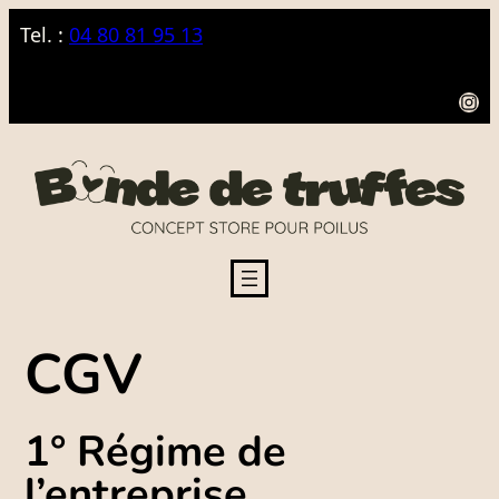
Aller
Tel. :
04 80 81 95 13
au
contenu
I
n
s
t
a
g
r
a
m
CGV
1° Régime de
l’entreprise